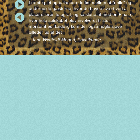
 og det blev
I ramte plet og balancerede fint mellem at "drille" og
ar
underholde gæsterne, hvor de havde svært ved at
æg! Flere
placere jeres fotograf, og så slutte af med en Finale,
 vi ikke
hvor hele selskabet blev involveret til stor
morsomhed. Endelig kom der også nogle sjove
billeder ud af det
kole
Jane Widtfeldt Meged, Privatkunde