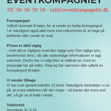
EVENTKOMPAGNIET
Tlf. 30 30 70 70 ·
tali@eventkompagniet.dk
Forespørgsel
Udfyld skemaet til højre, for at sende en hurtig forespørgsel.
I er naturligvis også altid mere end velkommen til, at ringe på
telefonen eller sende en mail.
Prisen er altid vigtig
- men det er vigtigere med den rigtige pris! Den rigtige pris,
bestemmes først, når alle nødvendige informationer er lagt
sammen. Derfor har vi valgt ikke at vildlede jer, med en
prisjungle her på siden. Ring og hør nærmere eller udfyld en
forespørgsel til højre.
Vi vender tilbage
Vi har svar-garanti indenfor 12 timer. Naturligvis bestræber vi os
på, at svare telefonen når den ringer - så haster det mere end
det, så giv os et kald i stedet.
Telefontid:
Hverdage: kl. 9-18