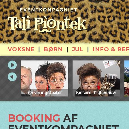
VOKSNE
BØRN
JUL
INFO & RE
Serveringsteater
Kissers Trylleshow
BOOKING
AF